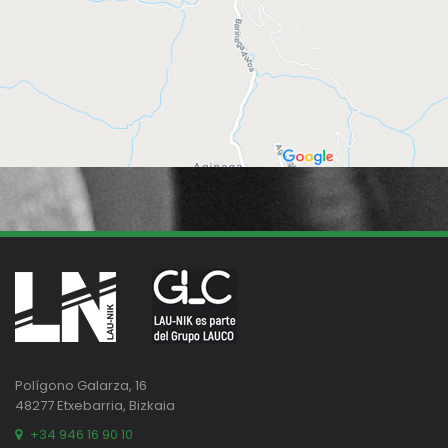
Polígono Galarza, 16
48277 Etxebarria, Bizkaia
+34 946 16 90 10