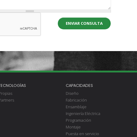
ENVIAR CONSULTA
TECNOLOGÍAS
CAPACIDADES
Propias
Diseño
Partners
Fabricación
Ensamblaje
Ingeniería Eléctrica
Programación
Montaje
Puesta en servicio