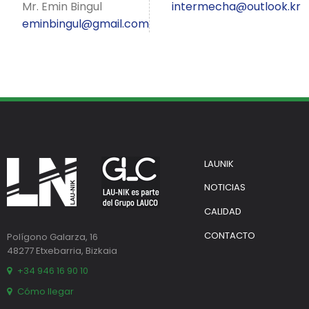
Mr. Emin Bingul
intermecha@outlook.kr
eminbingul@gmail.com
LAUNIK
NOTICIAS
CALIDAD
CONTACTO
Polígono Galarza, 16
48277 Etxebarria, Bizkaia
+34 946 16 90 10
Cómo llegar