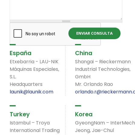
ENVIAR CONSULTA
España
China
Etxebarria - LAU-NIK
Shangai – Rieckermann
Máquinas Especiales,
Industrial Technologies,
S.L.
GmbH
Headquarters
Mr. Orlando Rao
launik@launik.com
orlando.r@rieckermann
Turkey
Korea
Istambul – Troya
GyeongNam – InterMec
International Trading
Jeong, Jae-Chul