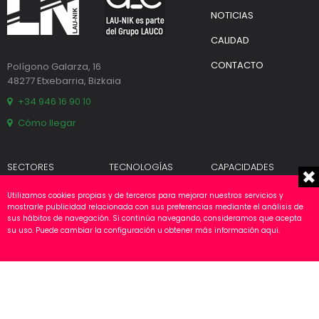
NOTICIAS
CALIDAD
CONTACTO
Polígono Galarza, 16
48277 Etxebarria, Bizkaia
+34 946 16 90 10
Cómo llegar
SECTORES
TECNOLOGÍAS
CAPACIDADES
Automoción
Propias
Diseño
Utilizamos cookies propias y de terceros para mejorar nuestros servicios y
Fundición
Partners
Fabricación
mostrarle publicidad relacionada con sus preferencias mediante el análisis de
Industria
Ensamblaje
sus hábitos de navegación. Si continúa navegando, consideramos que acepta
su uso. Puede cambiar la configuración u obtener más información
aqui
.
Renovables
Ingeniería Eléctrica
Programación
Montaje
Puesta en servicio
Validación
S.A.T.