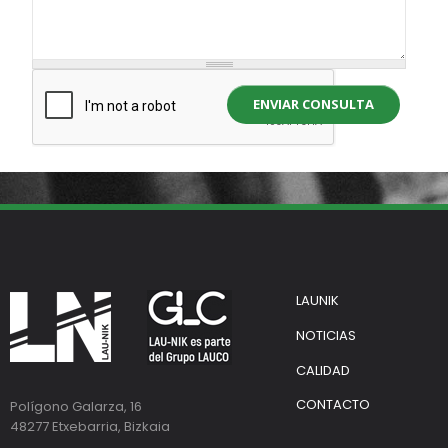
ENVIAR CONSULTA
LAUNIK
NOTICIAS
CALIDAD
CONTACTO
Polígono Galarza, 16
48277 Etxebarria, Bizkaia