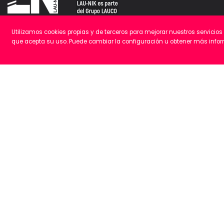
Utilizamos cookies propias y de terceros para mejorar nuestros servici
Polígono Galarza, 16
que acepta su uso. Puede cambiar la configuración u obtener más inf
48277 Etxebarria, Bizkaia
+34 946 16 90 10
Cómo llegar
© Copyright 2020 LAUNIK. Todos los derechos reservados