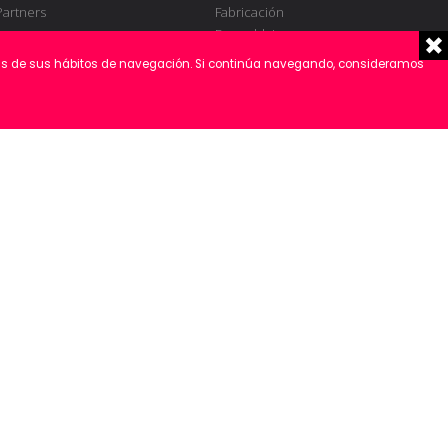
Partners
Fabricación
Ensamblaje
Ingeniería Eléctrica
lisis de sus hábitos de navegación. Si continúa navegando, consideramos
Programación
Montaje
Puesta en servicio
Validación
S.A.T.
Mantenimiento
Aviso Legal
Política de cookies