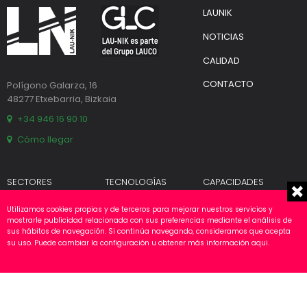
LAUNIK
NOTICIAS
CALIDAD
CONTACTO
Polígono Galarza, 16
48277 Etxebarria, Bizkaia
+34 946 16 90 10
Cómo llegar
SECTORES
TECNOLOGÍAS
CAPACIDADES
Automoción
Propias
Diseño
Utilizamos cookies propias y de terceros para mejorar nuestros servicios y
Fundición
Partners
Fabricación
mostrarle publicidad relacionada con sus preferencias mediante el análisis de
Industria
Ensamblaje
sus hábitos de navegación. Si continúa navegando, consideramos que acepta
su uso. Puede cambiar la configuración u obtener más información
aqui
.
Renovables
Ingeniería Eléctrica
Programación
Montaje
Puesta en servicio
Validación