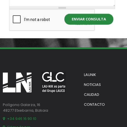
ENVIAR CONSULTA
LAUNIK
NOTICIAS
CALIDAD
CONTACTO
Polígono Galarza, 16
48277 Etxebarria, Bizkaia
+34 946 16 90 10