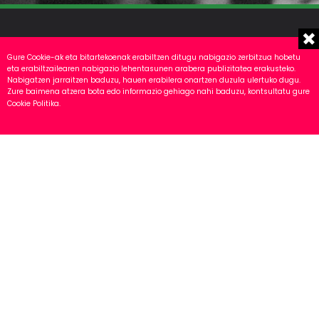
Gure Cookie-ak eta bitartekoenak erabiltzen ditugu nabigazio zerbitzua hobetu
eta erabiltzailearen nabigazio lehentasunen arabera publizitatea erakusteko.
Nabigatzen jarraitzen baduzu, hauen erabilera onartzen duzula ulertuko dugu.
Zure baimena atzera bota edo informazio gehiago nahi baduzu, kontsultatu gure
Cookie Politika
.
Polígono Galarza, 16
48277 Etxebarria, Bizkaia
+34 946 16 90 10
Cómo llegar
TECNOLOGÍAS
Propias
Partners